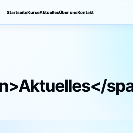
Startseite
Kurse
Aktuelles
Über uns
Kontakt
an>Aktuelles</sp