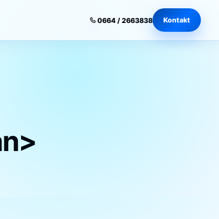
Kontakt
0664 / 2663838
an>