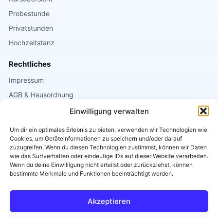
Probestunde
Privatstunden
Hochzeitstanz
Rechtliches
Impressum
AGB & Hausordnung
Datenschutz
Einwilligung verwalten
Um dir ein optimales Erlebnis zu bieten, verwenden wir Technologien wie
Kontakt
Cookies, um Geräteinformationen zu speichern und/oder darauf
Griesgasse 1
zuzugreifen. Wenn du diesen Technologien zustimmst, können wir Daten
wie das Surfverhalten oder eindeutige IDs auf dieser Website verarbeiten.
8020 Graz
Wenn du deine Einwilligung nicht erteilst oder zurückziehst, können
0664 / 2663838
bestimmte Merkmale und Funktionen beeinträchtigt werden.
info@tanzschule-eichler.at
Akzeptieren
Diese Seite ist
Barrierearm
.