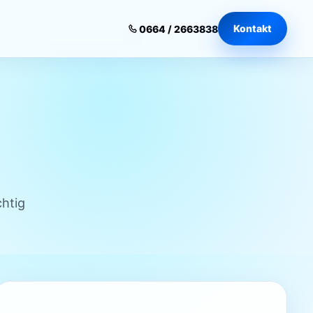
Kontakt
0664 / 2663838
chtig