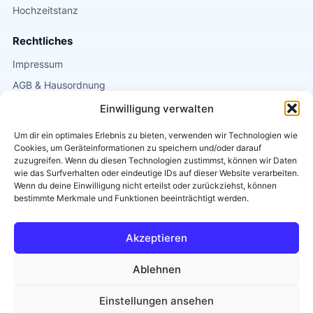
Hochzeitstanz
Rechtliches
Impressum
AGB & Hausordnung
Datenschutz
Einwilligung verwalten
Um dir ein optimales Erlebnis zu bieten, verwenden wir Technologien wie
Kontakt
Cookies, um Geräteinformationen zu speichern und/oder darauf
Griesgasse 1
zuzugreifen. Wenn du diesen Technologien zustimmst, können wir Daten
wie das Surfverhalten oder eindeutige IDs auf dieser Website verarbeiten.
8020 Graz
Wenn du deine Einwilligung nicht erteilst oder zurückziehst, können
0664 / 2663838
bestimmte Merkmale und Funktionen beeinträchtigt werden.
info@tanzschule-eichler.at
Akzeptieren
Diese Seite ist
Barrierearm
.
Ablehnen
Einstellungen ansehen