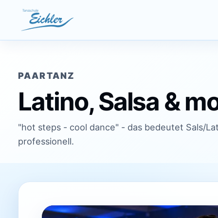
Zum Inhalt springen
PAARTANZ
Latino, Salsa & m
"hot steps - cool dance" - das bedeutet Sals/Lat
professionell.