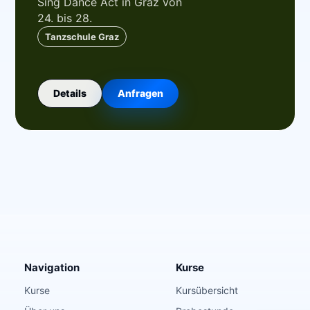
Sing Dance Act in Graz von
24. bis 28.
Tanzschule Graz
Details
Anfragen
Navigation
Kurse
Kurse
Kursübersicht