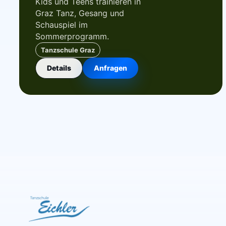
Kids und Teens trainieren in
Graz Tanz, Gesang und
Schauspiel im
Sommerprogramm.
Tanzschule Graz
Details
Anfragen