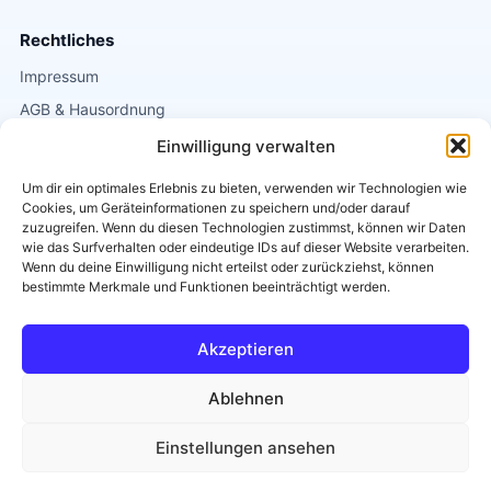
Rechtliches
Impressum
AGB & Hausordnung
Datenschutz
Einwilligung verwalten
Kontakt
Um dir ein optimales Erlebnis zu bieten, verwenden wir Technologien wie
Cookies, um Geräteinformationen zu speichern und/oder darauf
Griesgasse 1
zuzugreifen. Wenn du diesen Technologien zustimmst, können wir Daten
wie das Surfverhalten oder eindeutige IDs auf dieser Website verarbeiten.
8020 Graz
Wenn du deine Einwilligung nicht erteilst oder zurückziehst, können
0664 / 2663838
bestimmte Merkmale und Funktionen beeinträchtigt werden.
info@tanzschule-eichler.at
Akzeptieren
Diese Seite ist
Barrierearm
.
Ablehnen
Einstellungen ansehen
© 2026 Tanzschule Eichler
Tanzen mit Herz, Rhythmus und Energie.