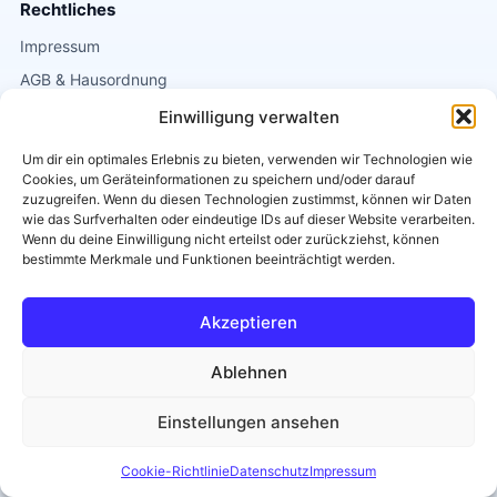
Rechtliches
Impressum
AGB & Hausordnung
Datenschutz
Einwilligung verwalten
Um dir ein optimales Erlebnis zu bieten, verwenden wir Technologien wie
Kontakt
Cookies, um Geräteinformationen zu speichern und/oder darauf
Griesgasse 1
zuzugreifen. Wenn du diesen Technologien zustimmst, können wir Daten
wie das Surfverhalten oder eindeutige IDs auf dieser Website verarbeiten.
8020 Graz
Wenn du deine Einwilligung nicht erteilst oder zurückziehst, können
0664 / 2663838
bestimmte Merkmale und Funktionen beeinträchtigt werden.
info@tanzschule-eichler.at
Akzeptieren
Diese Seite ist
Barrierearm
.
Ablehnen
Einstellungen ansehen
© 2026 Tanzschule Eichler
Tanzen mit Herz, Rhythmus und Energie.
Cookie-Richtlinie
Datenschutz
Impressum