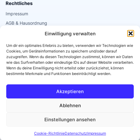
Rechtliches
Impressum
AGB & Hausordnung
Datenschutz
Einwilligung verwalten
Um dir ein optimales Erlebnis zu bieten, verwenden wir Technologien wie
Kontakt
Cookies, um Geräteinformationen zu speichern und/oder darauf
Griesgasse 1
zuzugreifen. Wenn du diesen Technologien zustimmst, können wir Daten
wie das Surfverhalten oder eindeutige IDs auf dieser Website verarbeiten.
8020 Graz
Wenn du deine Einwilligung nicht erteilst oder zurückziehst, können
0664 / 2663838
bestimmte Merkmale und Funktionen beeinträchtigt werden.
info@tanzschule-eichler.at
Akzeptieren
Diese Seite ist
Barrierearm
.
Ablehnen
Einstellungen ansehen
© 2026 Tanzschule Eichler
Tanzen mit Herz, Rhythmus und Energie.
Cookie-Richtlinie
Datenschutz
Impressum